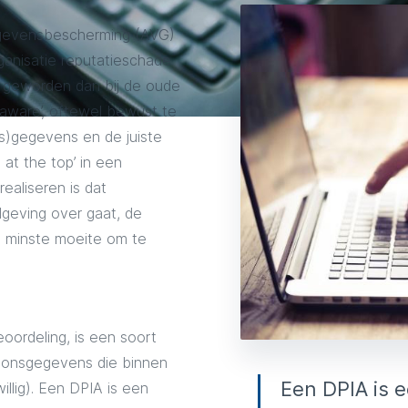
egevensbescherming (AVG)
ganisatie reputatieschade
 geworden dan bij de oude
ware’, oftewel bewust te
)gegevens en de juiste
at the top’ in een
realiseren is dat
geving over gaat, de
de minste moeite om te
ordeling, is een soort
soonsgegevens die binnen
Een DPIA is 
illig). Een DPIA is een