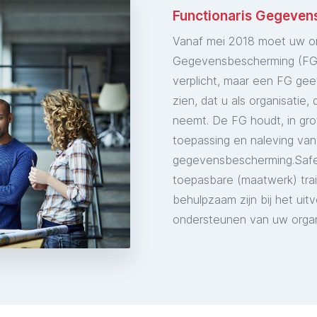
Functionaris Gegeve
Vanaf mei 2018 moet uw or
Gegevensbescherming (FG) 
verplicht, maar een FG geef
zien, dat u als organisati
neemt. De FG houdt, in grot
toepassing en naleving van
gegevensbescherming.Safe
toepasbare (maatwerk) trai
behulpzaam zijn bij het ui
ondersteunen van uw organ