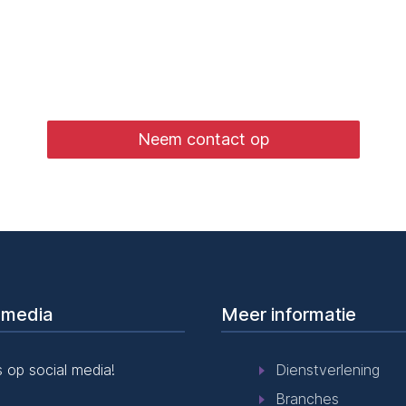
wd wat we voor uw bedrijf kunnen bet
Neem contact op
 media
Meer informatie
 op social media!
Dienstverlening
Branches