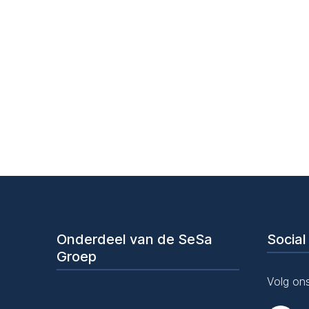
Benieu
Onderdeel van de SeSa
Social
Groep
Volg ons