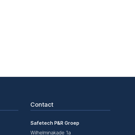
ekenen?
Contact
Safetech P&R Groep
Wilhelminakade 1a