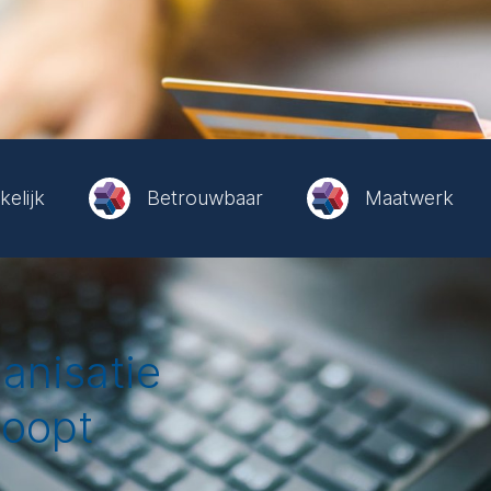
elijk
Betrouwbaar
Maatwerk
anisatie
loopt