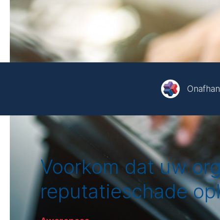
Onafhank
Voorkom dat uw org
reputatieschade op