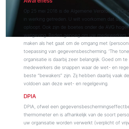
Awareness
Op 25 mei 2018 is de Algemene Verordening G
in werking getreden. U wilt voorkomen dat uw or
oploopt. Ook zijn de boetes onder de AVG hoger
wetgeving. Reden genoeg om uw medewerkers ‘a
maken als het gaat om de omgang met (persoons
toepassing van gegevensbescherming. ‘The tone 
organisatie is daarbij zeer belangrijk. Goed om te 
medewerkers die snappen waar de wet- en regel
beste “bewakers” zijn. Zij hebben daarbij vaak 
voldoen aan deze wet- en regelgeving.
DPIA
DPIA, ofwel een gegevensbeschermingseffectbeo
thermometer en is afhankelijk van de soort per
uw organisatie worden verwerkt (verplicht of vrijw