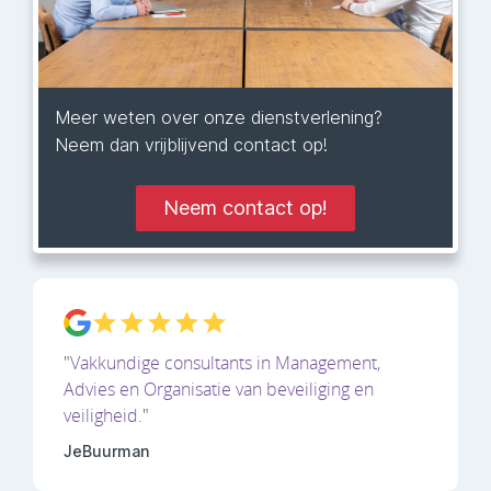
Meer weten over onze dienstverlening?
Neem dan vrijblijvend contact op!
Neem contact op!
"
Vakkundige consultants in Management,
Advies en Organisatie van beveiliging en
veiligheid.
"
JeBuurman