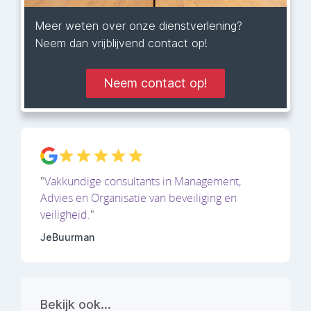
Meer weten over onze dienstverlening?
Neem dan vrijblijvend contact op!
Neem contact op!
"
Vakkundige consultants in Management,
Advies en Organisatie van beveiliging en
veiligheid.
"
JeBuurman
Bekijk ook...