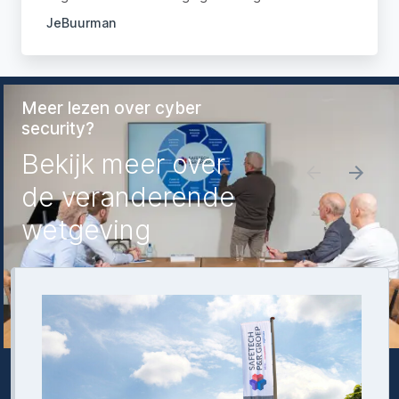
JeBuurman
Meer lezen over cyber
security?
Bekijk meer over
de veranderende
wetgeving