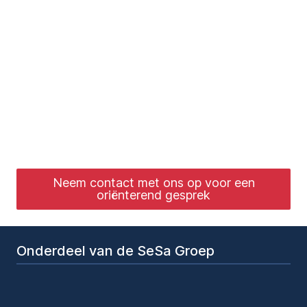
hebben diepgaande kennis van de
wetgeving en vertalen de
vereisten naar praktische en
werkbare oplossingen voor uw
organisatie.
Neem contact met ons op voor een
oriënterend gesprek
Onderdeel van de SeSa Groep