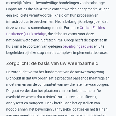
menselijk falen en kwaadwillige handelingen zoals sabotage.
Organisaties die als kritieke entiteit worden aangemerkt, krijgen
een expliciete verantwoordelijkheid om hun processen en
infrastructuur te beschermen. Het is belangrijk te begrijpen dat
deze wet nauw samenhangt met de Europese
Critical Entities
Resilience (CER) richtlijn
, die de basis vormt voor deze
nationale wetgeving. Safetech P&R Groep heeft de expertise in
huis om u te voorzien van gedegen
beveiligingsadvies
en u te
begeleiden bij elke stap van dit complexe implementatieproces.
Zorgplicht: de basis van uw weerbaarheid
De zorgplicht vormt het fundament van de nieuwe wetgeving.
Dit houdt in dat uw organisatie proactief passende maatregelen
moet nemen om de continuïteit van uw diensten te waarborgen.
Dit gaat verder dan het plaatsen van een hek of camera. De
overheid verwacht dat u risico’s structureel identificeert,
analyseert en mitigeert. Denk hierbij aan het opstellen van
noodplannen, het beveiligen van fysieke locaties en het trainen
van personeel op het herkennen van en reageren op incidenten.