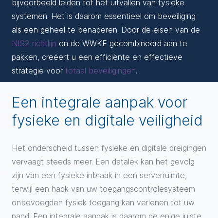
bijvoorbeeld leiden tot het uitvallen van fysieke
systemen. Het is daarom essentieel om beveiliging
als een geheel te benaderen. Door de eisen van de
NIS2 richtlijn
en de WWKE gecombineerd aan te
pakken, creëert u een efficiënte en effectieve
strategie voor
totaal beveiligingen
.
Een integrale aanpak voor
fysieke en digitale veiligheid
Het onderscheid tussen fysieke en digitale dreigingen
vervaagt steeds meer. Een datalek kan het gevolg
zijn van een fysieke inbraak in een serverruimte,
terwijl een hack van uw toegangscontrolesysteem
onbevoegden fysiek toegang kan verlenen tot uw
pand. Een integrale aanpak is daarom de enige juiste