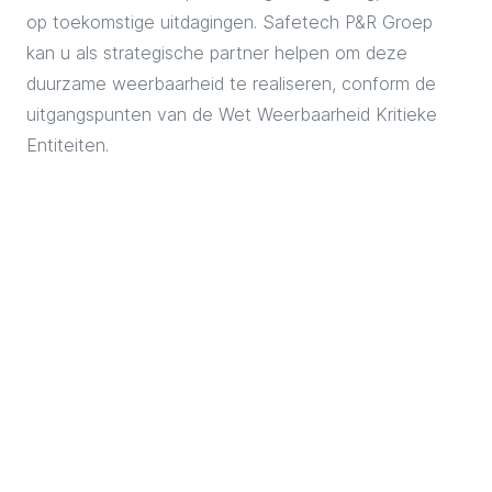
op toekomstige uitdagingen. Safetech P&R Groep
kan u als strategische partner helpen om deze
duurzame weerbaarheid te realiseren, conform de
uitgangspunten van de Wet Weerbaarheid Kritieke
Entiteiten.
Uw partner voor compliance
Het navigeren door deze nieuwe
regelgeving kan een uitdaging
zijn. Safetech P&R Groep staat
klaar om u hierin volledig te
ondersteunen. Onze specialisten