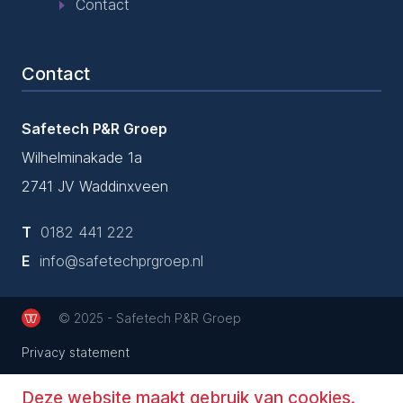
Contact
Contact
Safetech P&R Groep
Wilhelminakade 1a
2741 JV Waddinxveen
T
0182 441 222
E
info@safetechprgroep.nl
© 2025 - Safetech P&R Groep
Privacy statement
Deze website maakt gebruik van cookies.