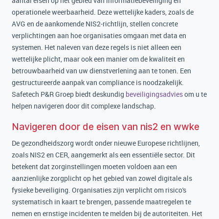
aantal eisen op het gebied van informatiebeveiliging en
operationele weerbaarheid. Deze wettelijke kaders, zoals de
AVG en de aankomende NIS2-richtlijn, stellen concrete
verplichtingen aan hoe organisaties omgaan met data en
systemen. Het naleven van deze regels is niet alleen een
wettelijke plicht, maar ook een manier om de kwaliteit en
betrouwbaarheid van uw dienstverlening aan te tonen. Een
gestructureerde aanpak van compliance is noodzakelijk.
Safetech P&R Groep biedt deskundig
beveiligingsadvies
om u te
helpen navigeren door dit complexe landschap.
Navigeren door de eisen van nis2 en wwke
De gezondheidszorg wordt onder nieuwe Europese richtlijnen,
zoals NIS2 en CER, aangemerkt als een essentiële sector. Dit
betekent dat zorginstellingen moeten voldoen aan een
aanzienlijke zorgplicht op het gebied van zowel digitale als
fysieke beveiliging. Organisaties zijn verplicht om risico's
systematisch in kaart te brengen, passende maatregelen te
nemen en ernstige incidenten te melden bij de autoriteiten. Het