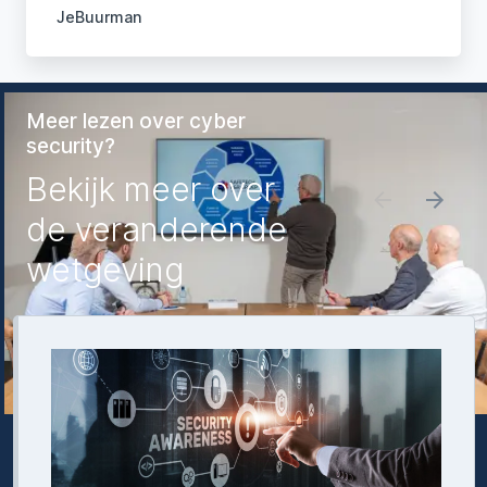
JeBuurman
Meer lezen over cyber
security?
Bekijk meer over
de veranderende
wetgeving